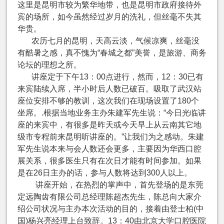
这里是昆明市较为繁华地带，也是昆明市政府接待外
宾的场所，如今虽然经过岁月的洗礼，但丝毫不失其
华贵。
农历七月的昆明，天高云淡，气候凉爽，丝毫没
有酷暑之感，真不愧为“春城之都”美誉，是旅游、商务
论坛的理想之所。
讲座定于下午13：00点进行，然而，12：30已有
来宾陆续入席，半小时后人数已破百。吸取了武汉站
座位安排不够的教训，这次我们在现场设置了
180
个
坐席。
.
根据当地业务主办朱建军先生说：“今日光临讲
座的来宾中，有很多是昨天或今天早上从云南其它地
级市专程前来昆明听讲座的。”让我们为之感动。朱建
军先生说本来与会人数还会更多，主要因为华西口腔
展关系，很多医生只有在次日才能有时间参加。如果
是在
26
日主办的话，参与人数将达到
300
人以上。
讲座开始，在热烈的掌声中，首先登场的是东莞
定远陶齿有限公司总经理陈超杰先生，陈总向大家介
绍公司状况与主办本次活动的目的，接着由登士柏
(
中
国
)
杨兴亮经理上台致辞。13：40由北京大学口腔医院