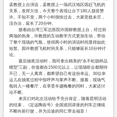
孟教授上台演说，孟教授上一场武汉地区因赶飞机的
关系，发挥欠佳，今天整个表现让台下
180
人颔首赞
许。不知不觉，两个小时很快过去，大家意犹未尽，
没办法，延长了
20
分钟。
接着由台湾三军总医院许国财教授上台，经过前
两场的热身，许教授的互动教学方式更加生动，带动
了整个现场的气氛，使得两小时的演说时间显得如此
短暂。因许教授飞机时间关系，只能够延长
10
分钟讨
论。
最后抽奖活动时，我司拿出精美的“永不松脱样品
模型”三副，价值都在
1500
元以上，让现场听众都期待
不已，无一人离席，都希望自己有这份幸运。
30
位幸
运儿在抽奖过程中惊呼声与掌声不断。接着，现场气
氛转入一楼餐厅，在享受丰盛晚餐的同时，大家还讨
论不断。
来宾们对此次活动给予充分肯定，随着昆明活动
的结束，《定远陶齿号》全国巡回讲座的列车正继续
不断向前行驶，并为沿途的同仁带去福音！